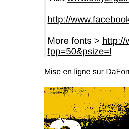
http://www.facebook
More fonts >
http:/
fpp=50&psize=l
Mise en ligne sur DaFon