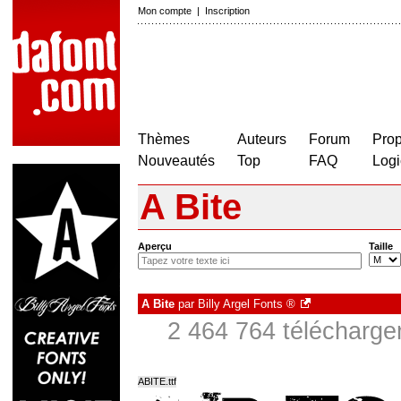
Mon compte
|
Inscription
Thèmes
Auteurs
Forum
Prop
Nouveautés
Top
FAQ
Logi
A Bite
Aperçu
Taille
A Bite
par
Billy Argel Fonts ®
2 464 764 télécharge
ABITE.ttf