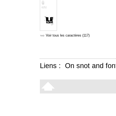
➥
Voir tous les caractères (117)
Liens :
On snot and fon