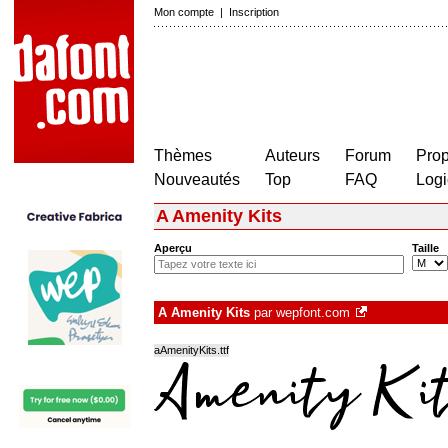
Mon compte
|
Inscription
Thèmes
Auteurs
Forum
Prop
Nouveautés
Top
FAQ
Logi
A Amenity Kits
Aperçu
Taille
A Amenity Kits
par
wepfont.com
aAmenityKits.ttf