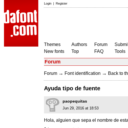
Login
|
Register
Themes
Authors
Forum
Submit
New fonts
Top
FAQ
Tools
Forum
→
→
Forum
Font identification
Back to th
Ayuda tipo de fuente
paopequitas
Jun 29, 2016 at 18:53
Hola, alguien que sepa el nombre de esta