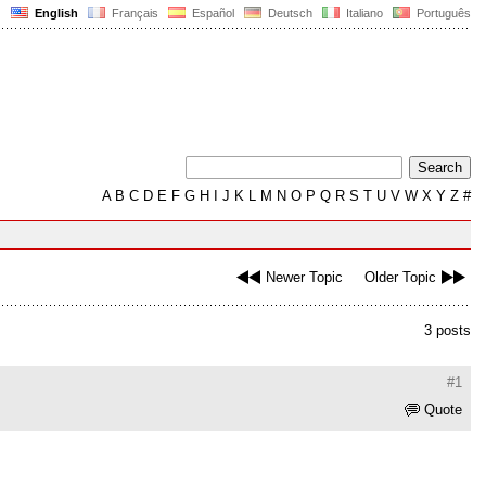
English
Français
Español
Deutsch
Italiano
Português
A
B
C
D
E
F
G
H
I
J
K
L
M
N
O
P
Q
R
S
T
U
V
W
X
Y
Z
#
Newer Topic
Older Topic
3 posts
#1
Quote