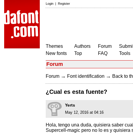
Login
|
Register
Themes
Authors
Forum
Submit
New fonts
Top
FAQ
Tools
Forum
→
→
Forum
Font identification
Back to th
¿Cual es esta fuente?
Yerts
May 12, 2016 at 04:16
Hola, tengo una duda, quisiera saber cual
Supercell-magic pero no lo es y quisiera 