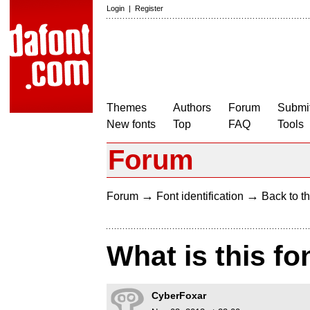
Login
|
Register
Themes
Authors
Forum
Submit
New fonts
Top
FAQ
Tools
Forum
→
→
Forum
Font identification
Back to th
What is this fo
CyberFoxar