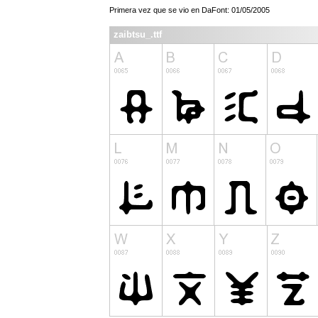
Primera vez que se vio en DaFont: 01/05/2005
zaibtsu_.ttf