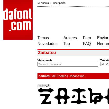
Mi cuenta
|
Inscripción
Temas
Autores
Foro
Enviar
Novedades
Top
FAQ
Herram
Zaibatsu
Vista previa
Tamañ
Zaibatsu
de
Andreas Johansson
zaibtsu_.ttf