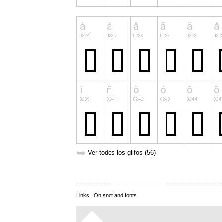
➥
Ver todos los glifos (56)
Links:
On snot and fonts