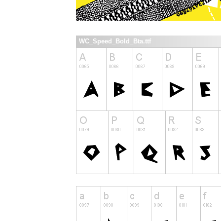
WC_Speed_Bold_Bta.ttf