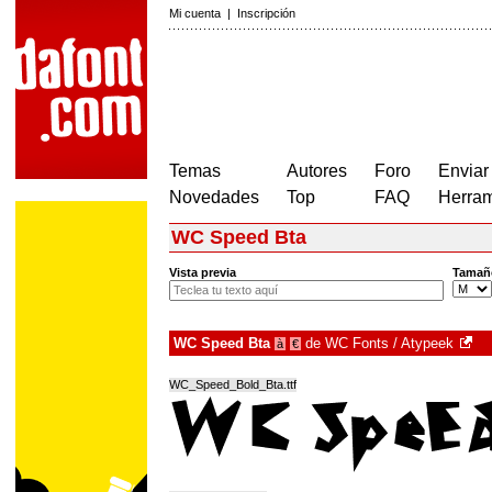
Mi cuenta
|
Inscripción
Temas
Autores
Foro
Enviar
Novedades
Top
FAQ
Herram
WC Speed Bta
Vista previa
Tamañ
WC Speed Bta
de
WC Fonts / Atypeek
à
€
WC_Speed_Bold_Bta.ttf