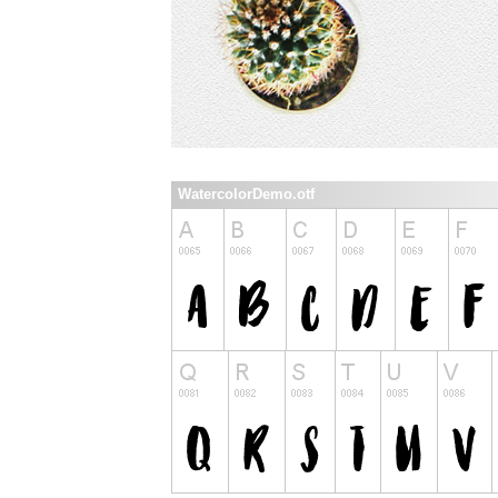
WatercolorDemo.otf