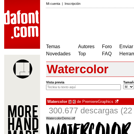
Mi cuenta
|
Inscripción
Temas
Autores
Foro
Enviar
Novedades
Top
FAQ
Herram
Watercolor
Vista previa
Tamañ
Watercolor
de
PremiereGraphics
à
€
300.677 descargas (22 
WatercolorDemo.otf