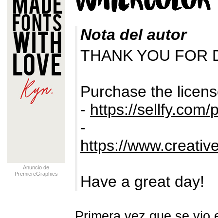
Nota del autor
THANK YOU FOR 
Purchase the licens
-
https://sellfy.com
-
https://www.creativ
Anuncio de
PremiereGraphics
Have a great day!
Primera vez que se vio