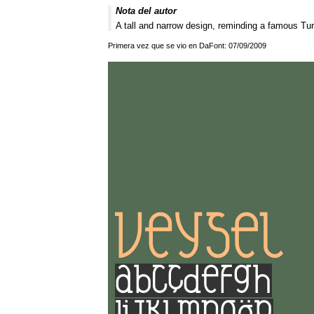
Nota del autor
A tall and narrow design, reminding a famous Tur
Primera vez que se vio en DaFont: 07/09/2009