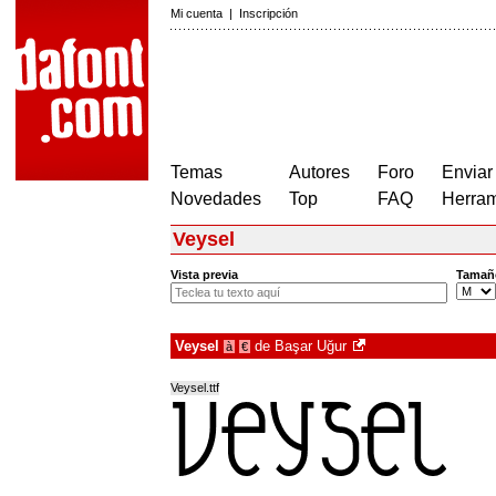
Mi cuenta
|
Inscripción
Temas
Autores
Foro
Enviar
Novedades
Top
FAQ
Herram
Veysel
Vista previa
Tamañ
Veysel
de
Başar Uğur
à
€
Veysel.ttf