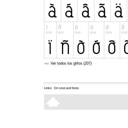
➥
Ver todos los glifos (207)
Links:
On snot and fonts