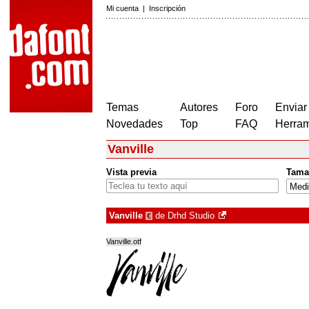
Mi cuenta
|
Inscripción
Temas
Autores
Foro
Enviar
Novedades
Top
FAQ
Herram
Vanville
Vista previa
Tama
Vanville
de
Drhd Studio
€
Vanville.otf