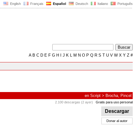
English
Français
Español
Deutsch
Italiano
Português
A
B
C
D
E
F
G
H
I
J
K
L
M
N
O
P
Q
R
S
T
U
V
W
X
Y
Z
#
en
Script
>
Brocha, Pincel
2.100 descargas (2 ayer)
Gratis para uso personal
Descargar
Donar al autor