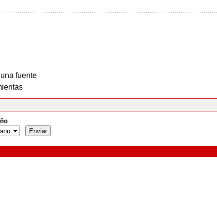
 una fuente
ientas
ño