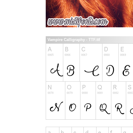
Vampire Calligraphy - TTF.ttf