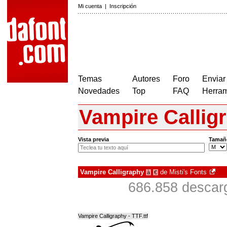
Mi cuenta
|
Inscripción
Temas
Autores
Foro
Enviar
Novedades
Top
FAQ
Herram
Vampire Callig
Vista previa
Tamañ
Vampire Calligraphy
de
Misti's Fonts
à
€
686.858 descarg
Vampire Calligraphy - TTF.ttf