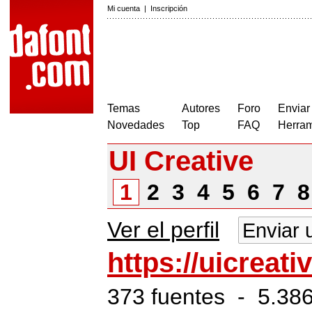
Mi cuenta
|
Inscripción
Temas
Autores
Foro
Enviar
Novedades
Top
FAQ
Herram
UI Creative
1
2
3
4
5
6
7
Ver el perfil
Enviar 
https://uicreati
373 fuentes - 5.386