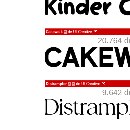
Cakewalk
de
UI Creative
€
20.764 d
Distrampler
de
UI Creative
à
€
9.642 d