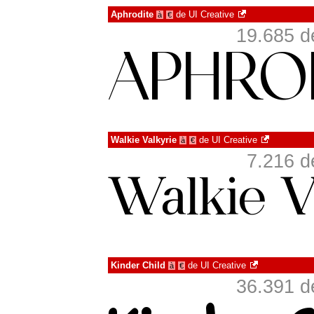
Aphrodite
de
UI Creative
à
€
19.685 d
Walkie Valkyrie
de
UI Creative
à
€
7.216 d
Kinder Child
de
UI Creative
à
€
36.391 d