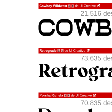
Cowboy Wildwest
de
UI Creative
à
€
21.516 de
Retrograde
de
UI Creative
à
€
73.635 de
Porsha Richela
de
UI Creative
à
€
70.835 de