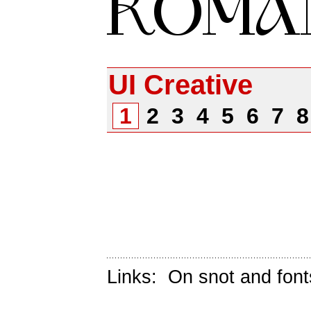
UI Creative
1
2
3
4
5
6
7
Links:
On snot and font