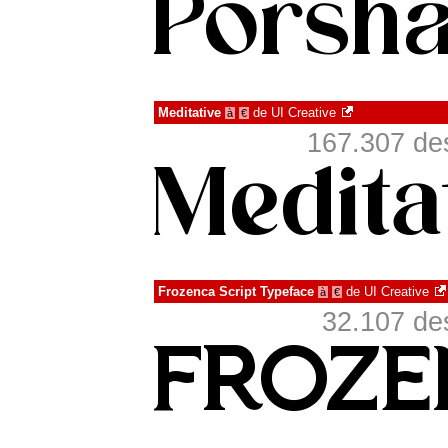
Meditative
de
UI Creative
à
€
167.307 de
Frozenca Script Typeface
de
UI Creative
à
€
32.107 de