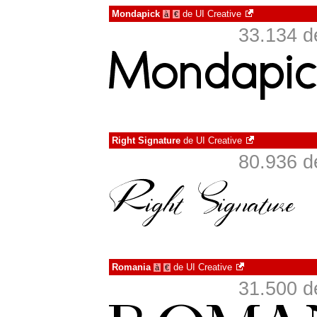
Mondapick
de
UI Creative
à
€
33.134 d
Right Signature
de
UI Creative
80.936 d
Romania
de
UI Creative
à
€
31.500 d