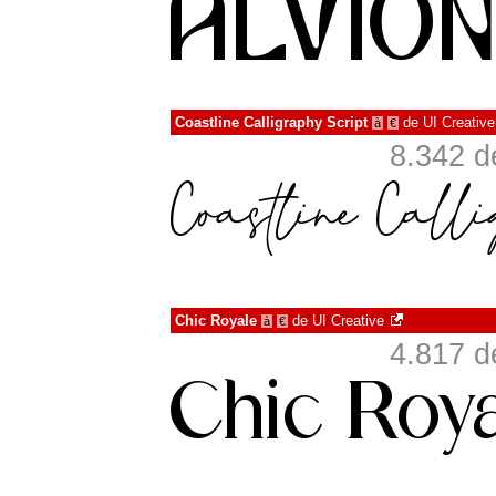
Coastline Calligraphy Script
de
UI Creative
à
€
8.342 d
Chic Royale
de
UI Creative
à
€
4.817 d