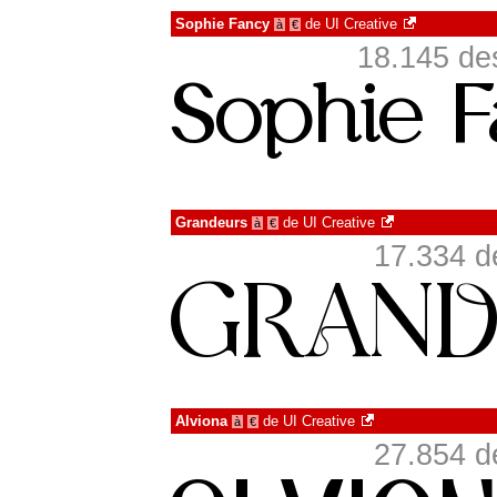
Sophie Fancy
de
UI Creative
à
€
18.145 de
Grandeurs
de
UI Creative
à
€
17.334 d
Alviona
de
UI Creative
à
€
27.854 d