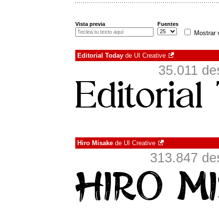
Vista previa
Fuentes
Mostrar 
Editorial Today
de
UI Creative
35.011 de
Hiro Misake
de
UI Creative
313.847 de