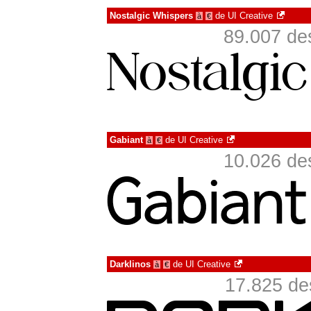
Nostalgic Whispers
de
UI Creative
à
€
89.007 de
Gabiant
de
UI Creative
à
€
10.026 de
Darklinos
de
UI Creative
à
€
17.825 de