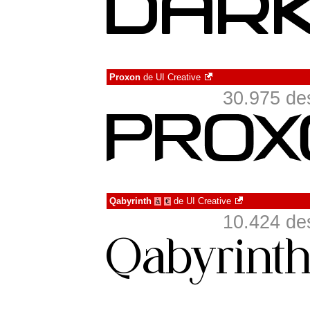
Proxon
de
UI Creative
30.975 de
Qabyrinth
de
UI Creative
à
€
10.424 de