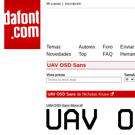
Mi cuenta
|
Inscripción
Temas
Autores
Foro
Enviar
Novedades
Top
FAQ
Herram
UAV OSD Sans
Vista previa
Tamañ
UAV OSD Sans
de
Nicholas Kruse
UAV-OSD-Sans-Mono.ttf