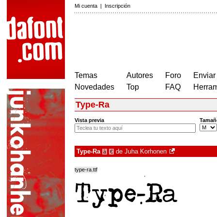
Mi cuenta
|
Inscripción
Temas
Autores
Foro
Enviar
Novedades
Top
FAQ
Herram
Type-Ra
Vista previa
Tamañ
Type-Ra
de
Juha Korhonen
à
€
type-ra.ttf