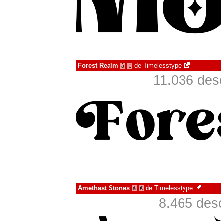
Forest Realm
de
Timelesstype
à
€
11.036 des
Amethast Stones
de
Timelesstype
à
€
8.465 des