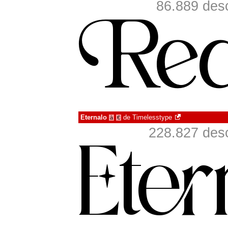
86.889 des
Eternalo
de
Timelesstype
à
€
228.827 desc