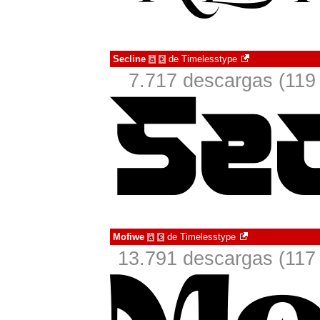
Secline
de
Timelesstype
à
€
7.717 descargas (119
Mofiwe
de
Timelesstype
à
€
13.791 descargas (117 