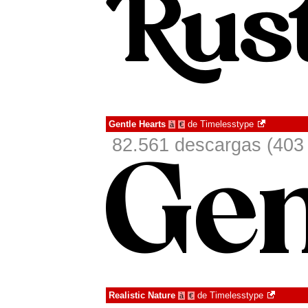
Gentle Hearts
de
Timelesstype
à
€
82.561 descargas (403 
Realistic Nature
de
Timelesstype
à
€