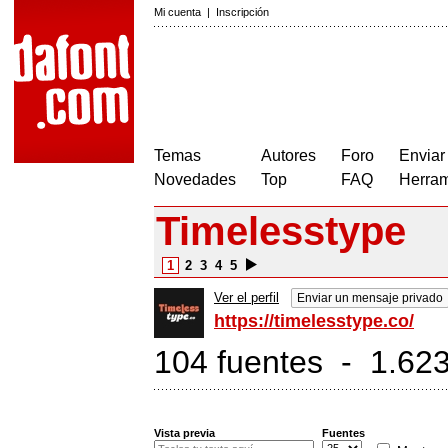
Mi cuenta
|
Inscripción
Temas
Autores
Foro
Enviar
Novedades
Top
FAQ
Herram
Timelesstype
1
2
3
4
5
Ver el perfil
Enviar un mensaje privado
https://timelesstype.co/
104 fuentes - 1.623
Vista previa
Fuentes