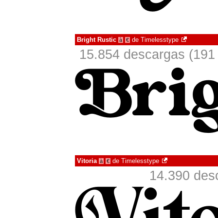
Bright Rustic
de
Timelesstype
à
€
15.854 descargas (191 
Vitoria
de
Timelesstype
à
€
14.390 des