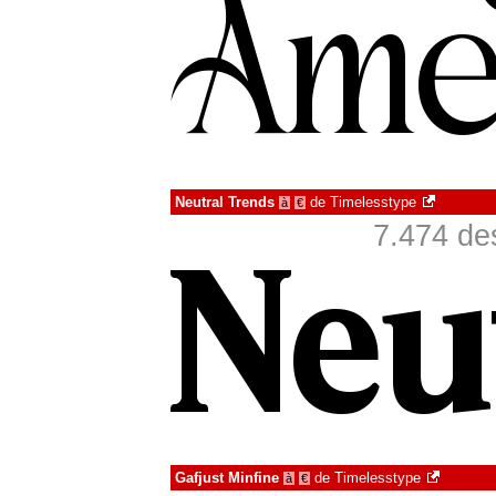
Neutral Trends
de
Timelesstype
à
€
7.474 de
Gafjust Minfine
de
Timelesstype
à
€