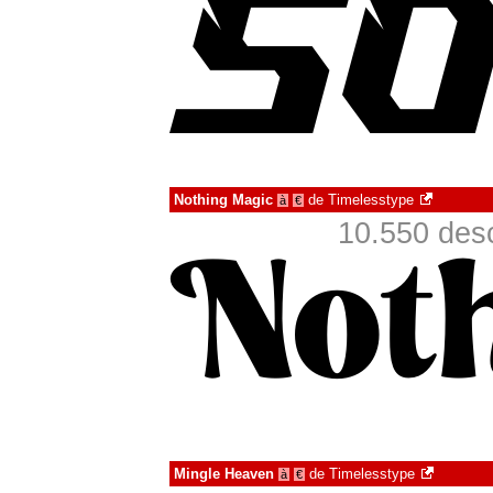
Nothing Magic
de
Timelesstype
à
€
10.550 des
Mingle Heaven
de
Timelesstype
à
€