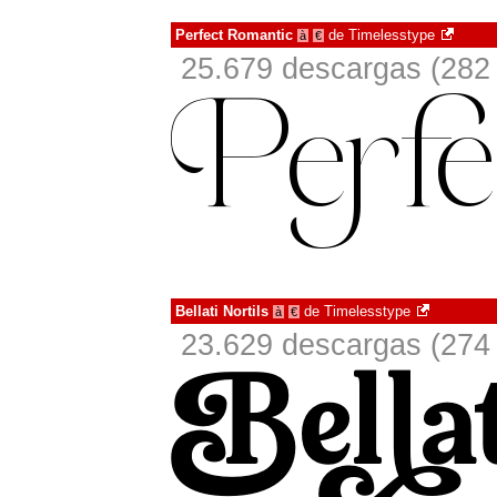
Perfect Romantic
de
Timelesstype
à
€
25.679 descargas (282 
Bellati Nortils
de
Timelesstype
à
€
23.629 descargas (274 