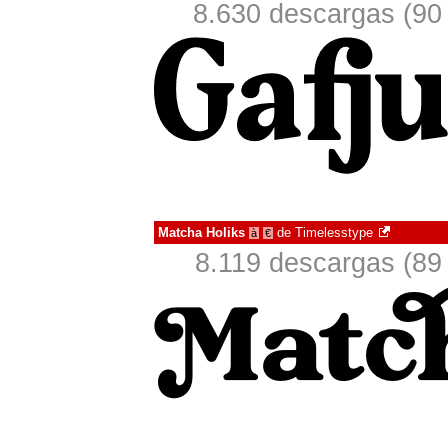
8.630 descargas (90
Matcha Holiks
de
Timelesstype
à
€
8.119 descargas (89