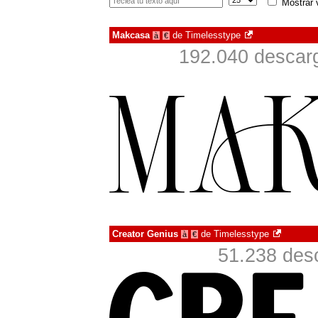
Mostrar 
Makcasa
de
Timelesstype
à
€
192.040 descarg
Creator Genius
de
Timelesstype
à
€
51.238 des