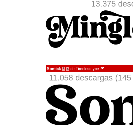
13.375 des
Sonttak
de
Timelesstype
à
€
11.058 descargas (145 