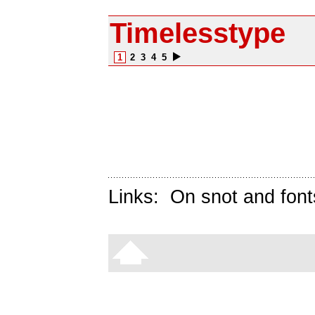
Timelesstype
1
2
3
4
5
Links:
On snot and font