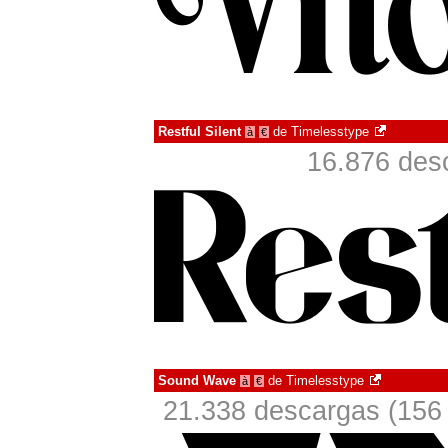
Restful Silent
de
Timelesstype
à
€
16.876 des
Sound Wave
de
Timelesstype
à
€
21.338 descargas (156 