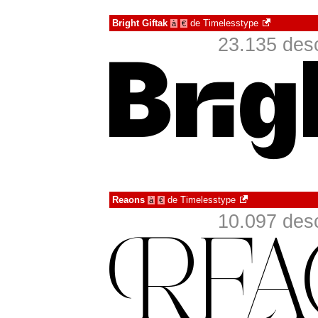
Bright Giftak
de
Timelesstype
à
€
23.135 des
Reaons
de
Timelesstype
à
€
10.097 des