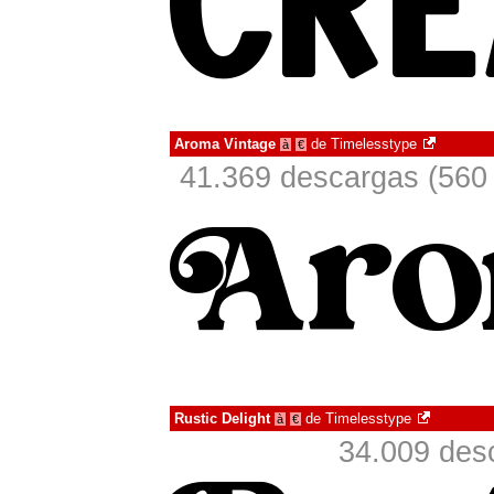
Aroma Vintage
de
Timelesstype
à
€
41.369 descargas (560 
Rustic Delight
de
Timelesstype
à
€
34.009 des