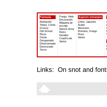
Fuego, Hielo
Fantasía
Aspecto extranjero
Decoración
Animación
Chino, Japonés
Máquina de
Tebeo, Cómic
Árabe
escribir
Groovy
Mexicano
Stencil, Army
Old School
Romano, Griego
Retro
Rizos
Ruso
Iniciales
Oeste
Varios
Cuadrícula
Desgastado
Varios
Distorsionado
Destrozado
Terror
Links:
On snot and font