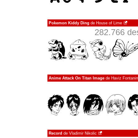
Pokemon Kiddy Ding
de
House of Lime
282.766 de
Anime Attack On Titan Image
de
Haviz Fontani
Record
de
Vladimir Nikolic