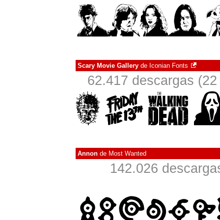
Scary Movie Gallery
de
Iconian Fonts
62.417 descargas (22 
Annon
de
Most Wanted
142.026 descargas