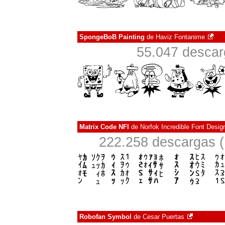
SpongeBoB Painting
de
Haviz Fontanime
55.047 descar
Matrix Code NFI
de
Norfok Incredible Font Desig
222.258 descargas (
Robofan Symbol
de
Cesar Puertas