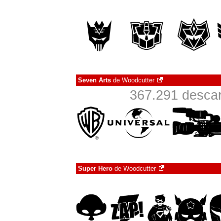
Seven Arts
de
Woodcutter
367.291 descar
Super Hero
de
Woodcutter