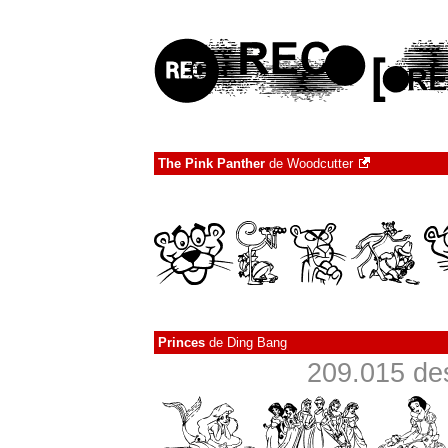
The Pink Panther
de
Woodcutter
Princes
de
Ding Bang
209.015 de