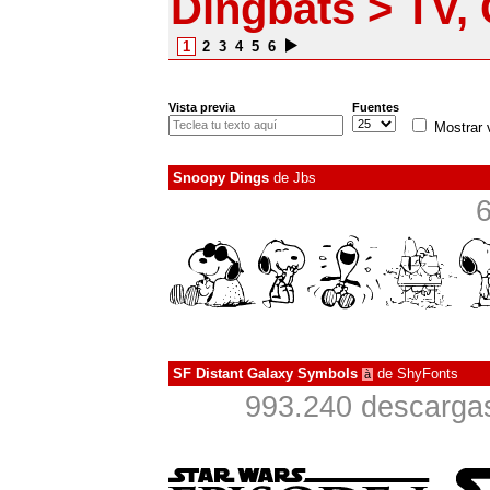
Dingbats > TV, 
1
2
3
4
5
6
Vista previa
Fuentes
Mostrar 
Snoopy Dings
de
Jbs
6
SF Distant Galaxy Symbols
de
ShyFonts
à
993.240 descargas