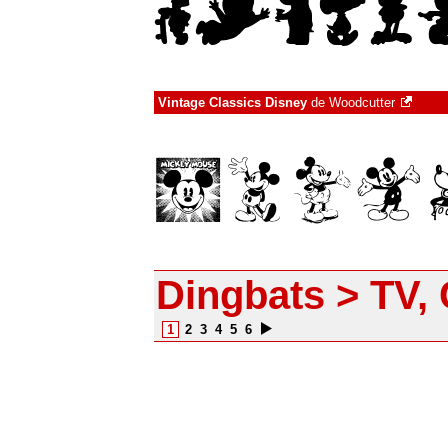
Vintage Classics Disney
de
Woodcutter
Dingbats > TV, 
1
2
3
4
5
6