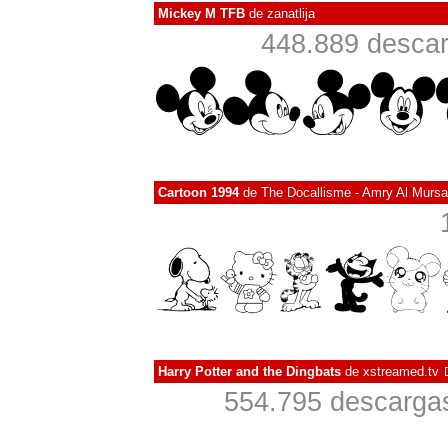
Mickey M TFB
de
zanatlija
448.889 descar
Cartoon 1994
de
The Docallisme - Amry Al Mursa
Harry Potter and the Dingbats
de
xstreamed.tv
554.795 descargas