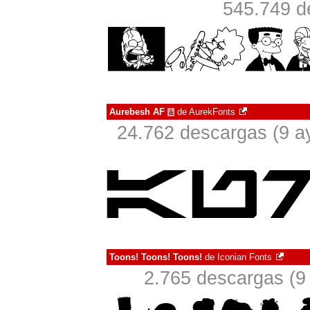
545.749 d
Aurebesh AF
de
AurekFonts
à
24.762 descargas (9 a
Toons! Toons! Toons!
de
Iconian Fonts
2.765 descargas (9