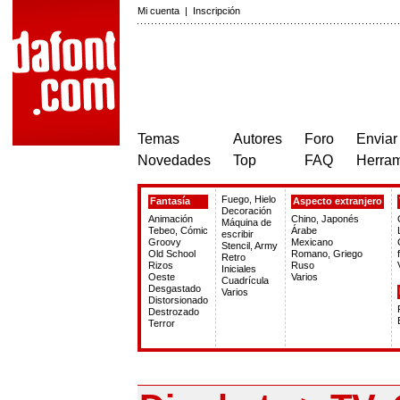
Mi cuenta
|
Inscripción
Temas
Autores
Foro
Enviar
Novedades
Top
FAQ
Herram
Fuego, Hielo
Fantasía
Aspecto extranjero
Decoración
Animación
Chino, Japonés
Máquina de
Tebeo, Cómic
Árabe
escribir
Groovy
Mexicano
Stencil, Army
Old School
Romano, Griego
Retro
Rizos
Ruso
Iniciales
Oeste
Varios
Cuadrícula
Desgastado
Varios
Distorsionado
Destrozado
Terror