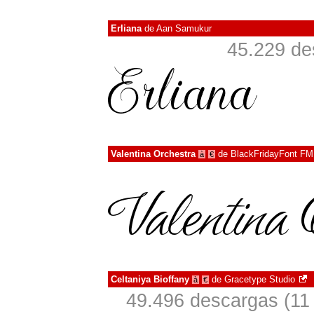
Erliana
de
Aan Samukur
45.229 de
Valentina Orchestra
de
BlackFridayFont F
à
€
Celtaniya Bioffany
de
Gracetype Studio
à
€
49.496 descargas (11