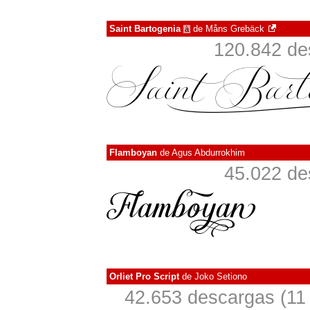
Saint Bartogenia
de
Måns Grebäck
à
120.842 de
Flamboyan
de
Agus Abdurrokhim
45.022 de
Orliet Pro Script
de
Joko Setiono
42.653 descargas (11