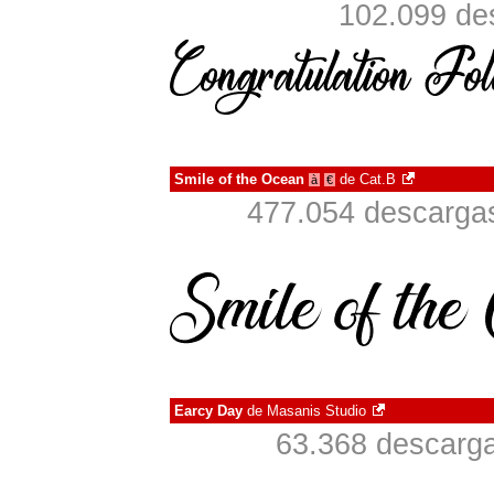
102.099 de
Smile of the Ocean
de
Cat.B
à
€
477.054 descargas
Earcy Day
de
Masanis Studio
63.368 descarga