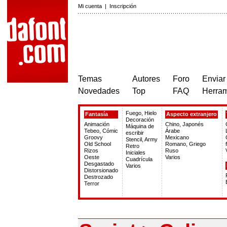
Mi cuenta
|
Inscripción
Temas
Autores
Foro
Enviar
Novedades
Top
FAQ
Herram
Fuego, Hielo
Fantasía
Aspecto extranjero
Decoración
Animación
Chino, Japonés
Máquina de
Tebeo, Cómic
Árabe
escribir
Groovy
Mexicano
Stencil, Army
Old School
Romano, Griego
Retro
Rizos
Ruso
Iniciales
Oeste
Varios
Cuadrícula
Desgastado
Varios
Distorsionado
Destrozado
Terror