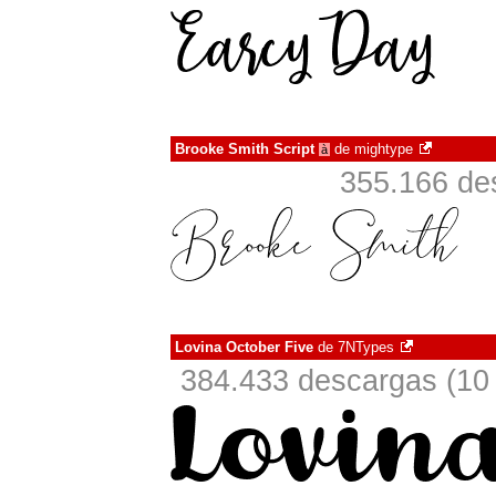
Brooke Smith Script
de
mightype
à
355.166 de
Lovina October Five
de
7NTypes
384.433 descargas (10 