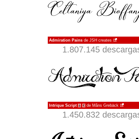
Admiration Pains
de
JSH creates
1.807.145 descargas
Intrique Script
de
Måns Grebäck
à
€
1.450.832 descargas