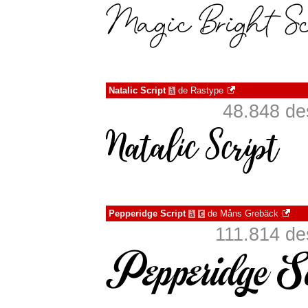
Natalic Script
de
Rastype
à
48.848 de
Pepperidge Script
de
Måns Grebäck
à
€
111.814 de