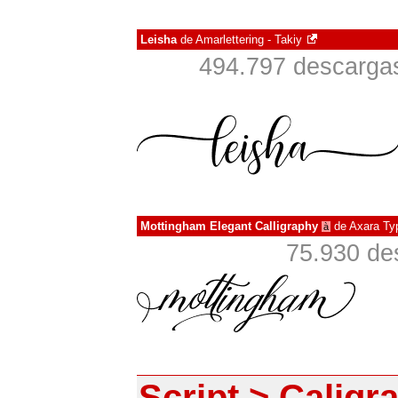
Leisha
de
Amarlettering - Takiy
494.797 descargas
Mottingham Elegant Calligraphy
de
Axara Ty
à
75.930 de
Script > Caligra