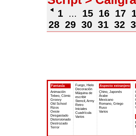
1
...
15
16
17
28
29
30
31
32
3
Fuego, Hielo
Fantasía
Aspecto extranjero
Decoración
Animación
Chino, Japonés
Máquina de
Tebeo, Cómic
Árabe
escribir
Groovy
Mexicano
Stencil, Army
Old School
Romano, Griego
Retro
Rizos
Ruso
Iniciales
Oeste
Varios
Cuadrícula
Desgastado
Varios
Distorsionado
Destrozado
Terror