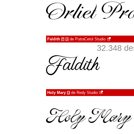
Faldith
de
PutraCetol Studio
à
€
32.348 de
Holy Mary
de
Redy Studio
€