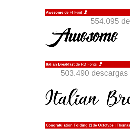
Awesome
de
FHFont
554.095 de
Italian Breakfast
de
RB Fonts
503.490 descargas 
Congratulation Folding
de
Octotype | Thomas
à