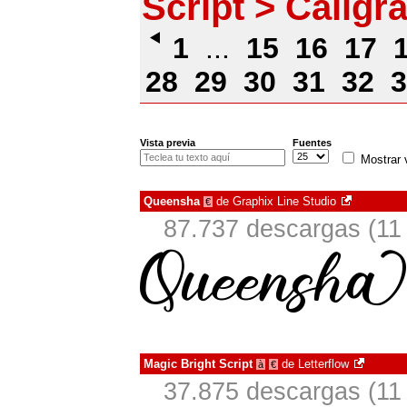
Script > Caligra
1
...
15
16
17
28
29
30
31
32
3
Vista previa
Fuentes
Mostrar 
Queensha
de
Graphix Line Studio
€
87.737 descargas (11
Magic Bright Script
de
Letterflow
à
€
37.875 descargas (11