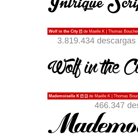
Wolf in the City
de
Maelle.K | Thomas Boucher
à
3.819.434 descargas 
Mademoiselle K
de
Maelle.K | Thomas Bouc
à
€
466.347 de