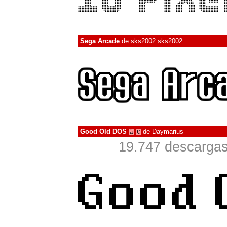
Sega Arcade
de
sks2002 sks2002
Good Old DOS
de
Daymarius
à
€
19.747 descargas