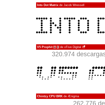
Into Dot Matrix
de
Jacob Wressell
V5 Prophit
de
vFive Digital
à
€
320.974 descargas
Chintzy CPU BRK
de
Ænigma
262.776 de