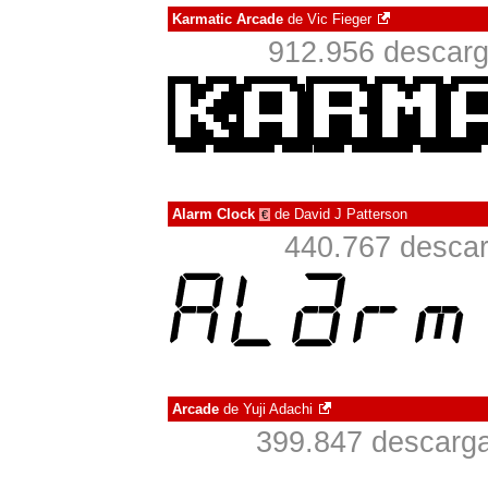
Karmatic Arcade
de
Vic Fieger
912.956 descarg
Alarm Clock
de
David J Patterson
€
440.767 descar
Arcade
de
Yuji Adachi
399.847 descarga