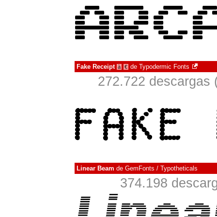
Fake Receipt
de
Typodermic Fonts
à
€
272.722 descargas (
Linear Beam
de
GemFonts / Typotheticals
374.198 descarg