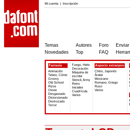
Mi cuenta
|
Inscripción
Temas
Autores
Foro
Enviar
Novedades
Top
FAQ
Herram
Fuego, Hielo
Fantasía
Aspecto extranjero
Decoración
Animación
Chino, Japonés
Máquina de
Tebeo, Cómic
Árabe
escribir
Groovy
Mexicano
Stencil, Army
Old School
Romano, Griego
Retro
Rizos
Ruso
Iniciales
Oeste
Varios
Cuadrícula
Desgastado
Varios
Distorsionado
Destrozado
Terror