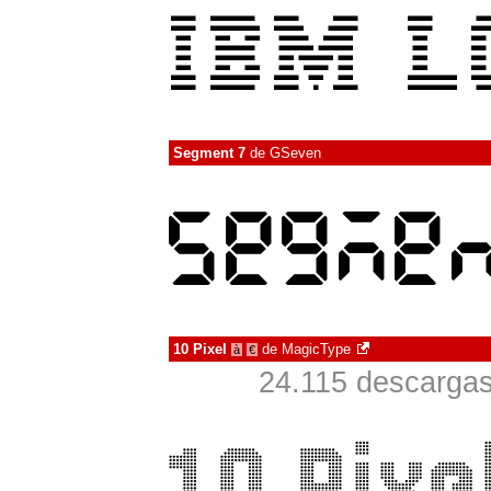
Segment 7
de
GSeven
10 Pixel
de
MagicType
à
€
24.115 descargas