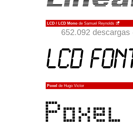
LCD / LCD Mono
de
Samuel Reynolds
652.092 descargas 
Poxel
de
Hugo Victor