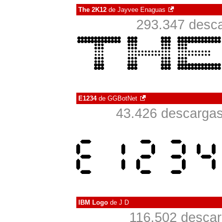
The 2K12
de
Jayvee Enaguas
293.347 desca
E1234
de
GGBotNet
43.426 descargas
IBM Logo
de
J D
116.502 descar