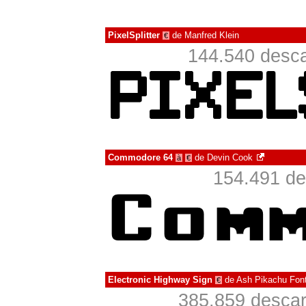
PixelSplitter
de
Manfred Klein
€
144.540 desca
Commodore 64
de
Devin Cook
à
€
154.491 de
Electronic Highway Sign
de
Ash Pikachu Fon
€
385.859 descar