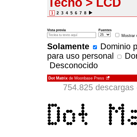
Tecno > LCD
1
2
3
4
5
6
7
8
Vista previa
Fuentes
Mostrar 
Solamente
Dominio p
para uso personal
Don
Desconocido
Dot Matrix
de
Moonbase Press
754.825 descargas 