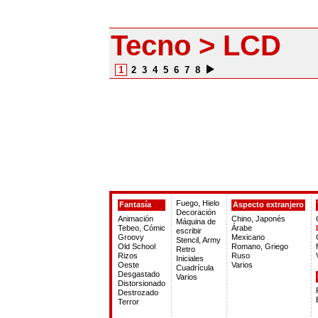
Tecno > LCD
1
2
3
4
5
6
7
8
Fuego, Hielo
Fantasía
Aspecto extranjero
Decoración
Animación
Chino, Japonés
Máquina de
Tebeo, Cómic
Árabe
escribir
Groovy
Mexicano
Stencil, Army
Old School
Romano, Griego
Retro
Rizos
Ruso
Iniciales
Oeste
Varios
Cuadrícula
Desgastado
Varios
Distorsionado
Destrozado
Terror