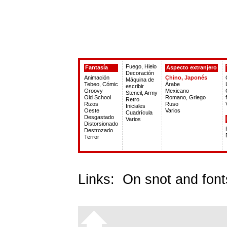
Fuego, Hielo
Fantasía
Aspecto extranjero
Decoración
Animación
Chino, Japonés
Máquina de
Tebeo, Cómic
Árabe
escribir
Groovy
Mexicano
Stencil, Army
Old School
Romano, Griego
Retro
Rizos
Ruso
Iniciales
Oeste
Varios
Cuadrícula
Desgastado
Varios
Distorsionado
Destrozado
Terror
Links:
On snot and font