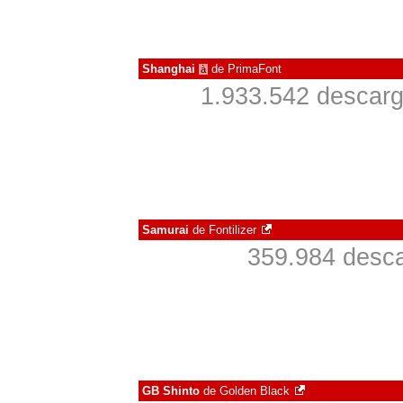
Shanghai
de
PrimaFont
à
1.933.542 descarg
Samurai
de
Fontilizer
359.984 desca
GB Shinto
de
Golden Black