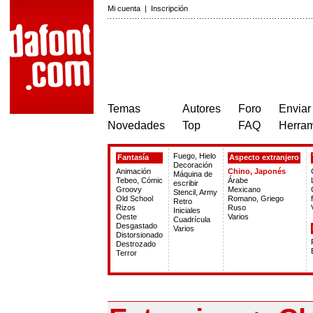
Mi cuenta
|
Inscripción
Temas
Autores
Foro
Enviar
Novedades
Top
FAQ
Herram
Fuego, Hielo
Fantasía
Aspecto extranjero
Decoración
Animación
Chino, Japonés
Máquina de
Tebeo, Cómic
Árabe
escribir
Groovy
Mexicano
Stencil, Army
Old School
Romano, Griego
Retro
Rizos
Ruso
Iniciales
Oeste
Varios
Cuadrícula
Desgastado
Varios
Distorsionado
Destrozado
Terror