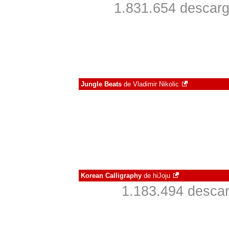
1.831.654 descarg
Jungle Beats
de
Vladimir Nikolic
Korean Calligraphy
de
hiJoju
1.183.494 descar