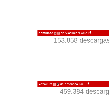
Kamikaze
de
Vladimir Nikolic
à
€
153.858 descargas
Yozakura
de
Kotonoha Kuju
à
€
459.384 descarg