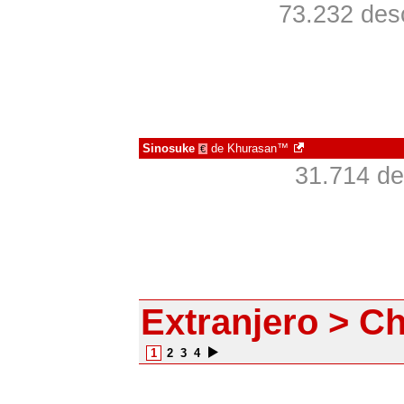
73.232 des
Sinosuke
de
Khurasan™
€
31.714 de
Extranjero > C
1
2
3
4