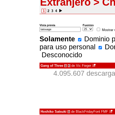
Extranjero > C
1
2
3
4
Vista previa
Fuentes
Mostrar 
Solamente
Dominio p
para uso personal
Don
Desconocido
Gang of Three
de
Vic Fieger
à
€
4.095.607 descarga
Hoshiko Satsuki
de
BlackFridayFont FMF
à