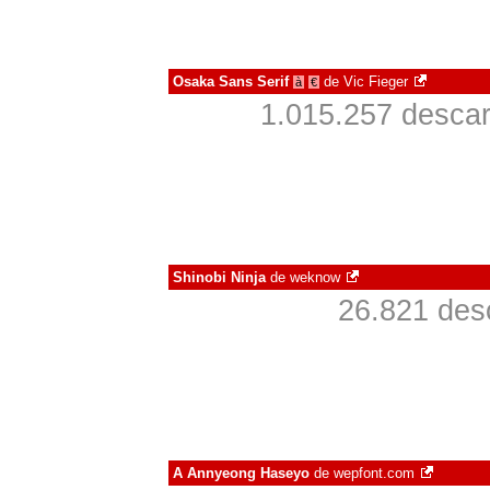
Osaka Sans Serif
de
Vic Fieger
à
€
1.015.257 descar
Shinobi Ninja
de
weknow
26.821 des
A Annyeong Haseyo
de
wepfont.com