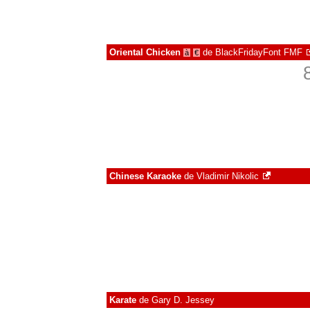
Oriental Chicken
de
BlackFridayFont FMF
à
€
Chinese Karaoke
de
Vladimir Nikolic
Karate
de
Gary D. Jessey