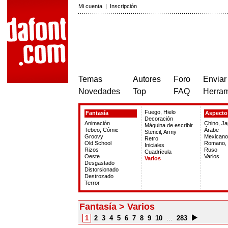
Mi cuenta
|
Inscripción
Temas
Autores
Foro
Enviar
Novedades
Top
FAQ
Herram
Fuego, Hielo
Fantasía
Aspecto 
Decoración
Animación
Chino, J
Máquina de escribir
Tebeo, Cómic
Árabe
Stencil, Army
Groovy
Mexicano
Retro
Old School
Romano, 
Iniciales
Rizos
Ruso
Cuadrícula
Oeste
Varios
Varios
Desgastado
Distorsionado
Destrozado
Terror
Fantasía > Varios
1
2
3
4
5
6
7
8
9
10
...
283