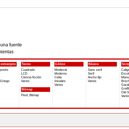
 una fuente
ientas
extranjero
Tecno
Gótico
Básico
Scri
aponés
Cuadrado
Medieval
Sans serif
Calig
LCD
Moderno
Serif
Escol
Ciencia ficción
Celta
Ancho fijo
Manus
Griego
Varios
Iniciales
Varios
Broch
Varios
Gara
Graffi
Bitmap
Old S
Pixel, Bitmap
Vario