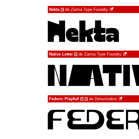
Nekta
de
Zarma Type Foundry
€
Native Letter
de
Zarma Type Foundry
€
Federic Playfull
de
Denustudios
à
€