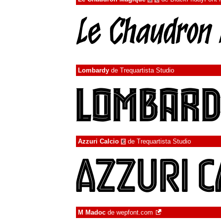
Lombardy
de
Trequartista Studio
Azzuri Calcio
de
Trequartista Studio
€
M Madoc
de
wepfont.com