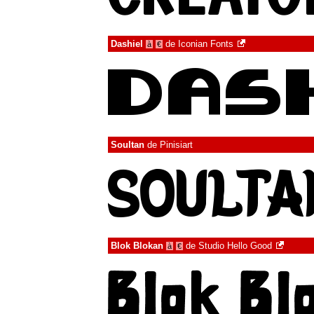
Dashiel
de
Iconian Fonts
à
€
Soultan
de
Pinisiart
Blok Blokan
de
Studio Hello Good
à
€