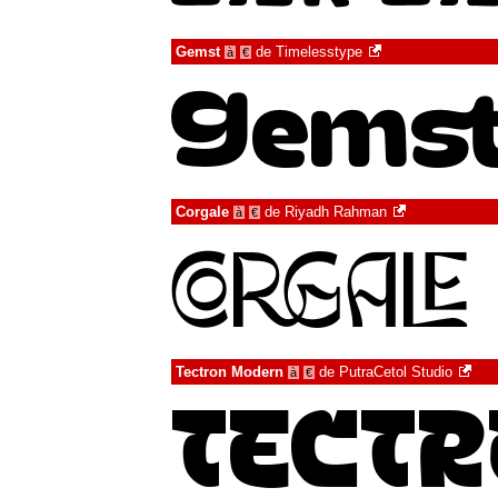
Gemst
de
Timelesstype
à
€
Corgale
de
Riyadh Rahman
à
€
Tectron Modern
de
PutraCetol Studio
à
€