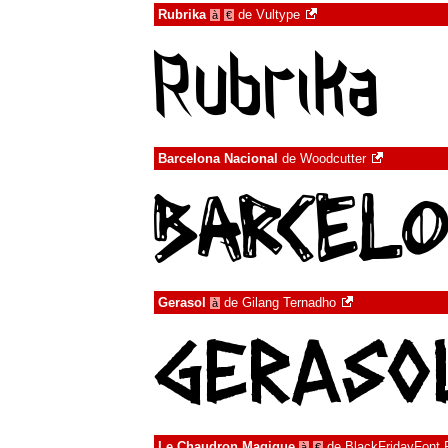
Rubrika
de
Vultype
à
€
Barcelona Nacional
de
Woodcutter
Gerasol
de
Gilang Ternadho
à
Le Chaudron Magique
de
BlackFridayFont
à
€