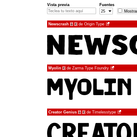
Vista previa
Fuentes
Mostrar
Newscrash
de
Origin Type
à
€
Myolin
de
Zarma Type Foundry
€
Creator Genius
de
Timelesstype
à
€