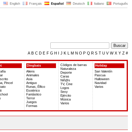
English
Français
Español
Deutsch
Italiano
Português
A
B
C
D
E
F
G
H
I
J
K
L
M
N
O
P
Q
R
S
T
U
V
W
X
Y
Z
#
Códigos de barras
pt
Dingbats
Holiday
Naturaleza
rafía
Aliens
San Valentín
Deporte
ar
Animales
Pascua
Caras
crito
Asia
Halloween
Niñ@s
a, Pincel
Antiguo
Navidad
TV, Cine
bato
Runas, Élfico
Varios
Logos
ti
Esotérico
Sexy
chool
Fantástico
Ejército
s
Terror
Música
Juegos
Varios
Formas