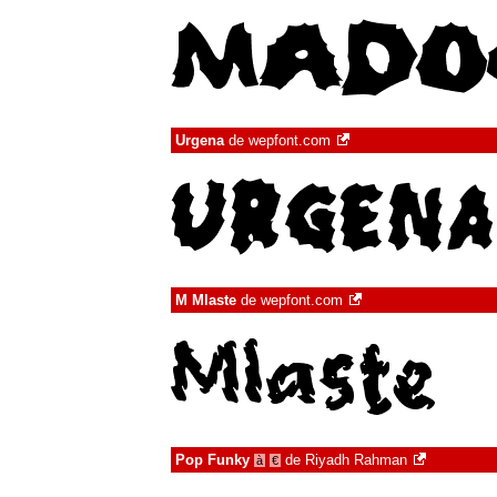
Urgena
de
wepfont.com
M Mlaste
de
wepfont.com
Pop Funky
de
Riyadh Rahman
à
€