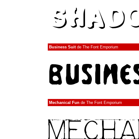
Business Suit
de
The Font Emporium
Mechanical Fun
de
The Font Emporium