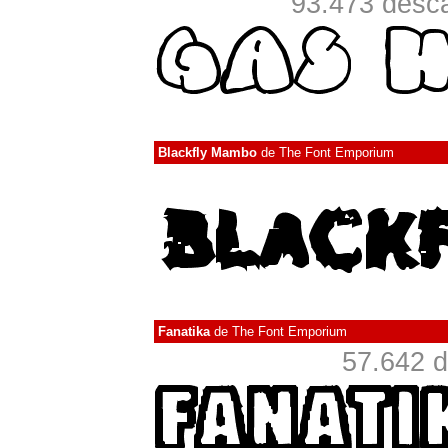
93.473 desca
Blackfly Mambo
de
The Font Emporium
Fanatika
de
The Font Emporium
57.642 d