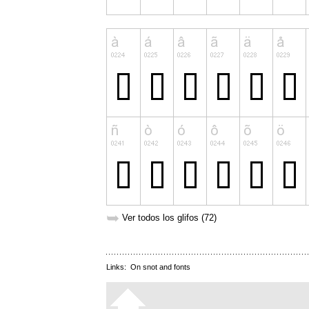
➥
Ver todos los glifos (72)
Links:
On snot and fonts