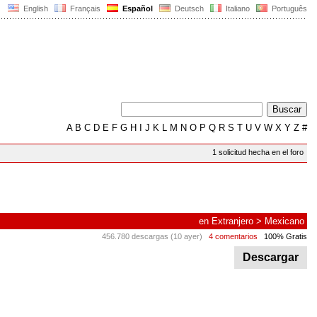
English
Français
Español
Deutsch
Italiano
Português
A
B
C
D
E
F
G
H
I
J
K
L
M
N
O
P
Q
R
S
T
U
V
W
X
Y
Z
#
1 solicitud hecha en el foro
en
Extranjero
>
Mexicano
456.780 descargas (10 ayer)
4 comentarios
100% Gratis
Descargar