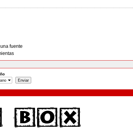
 una fuente
ientas
ño