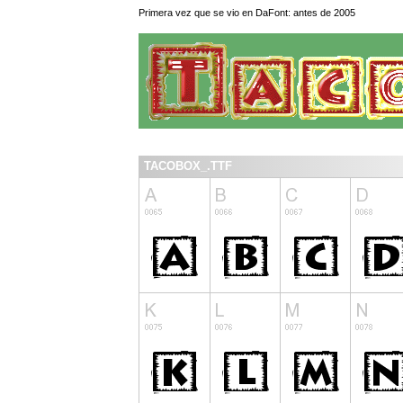
Primera vez que se vio en DaFont: antes de 2005
TACOBOX_.TTF