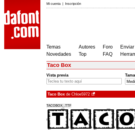
Mi cuenta
|
Inscripción
Temas
Autores
Foro
Enviar
Novedades
Top
FAQ
Herram
Taco Box
Vista previa
Tama
Taco Box
de
Chloe5972
TACOBOX_.TTF