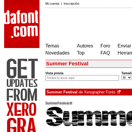
Mi cuenta
|
Inscripción
Temas
Autores
Foro
Enviar
Novedades
Top
FAQ
Herram
Summer Festival
Vista previa
Tamañ
Summer Festival
de
Xerographer Fonts
SummerFestival.ttf