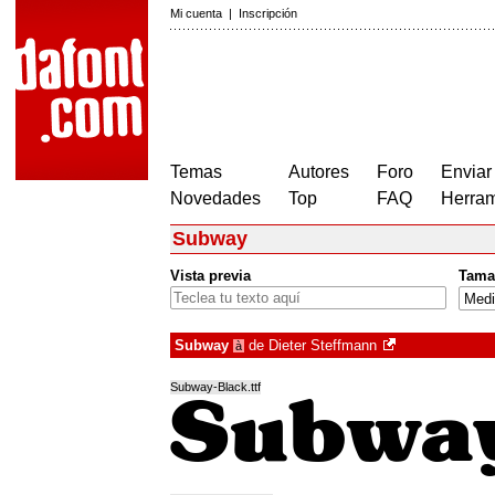
Mi cuenta
|
Inscripción
Temas
Autores
Foro
Enviar
Novedades
Top
FAQ
Herram
Subway
Vista previa
Tama
Subway
de
Dieter Steffmann
à
Subway-Black.ttf