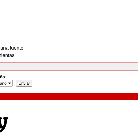
 una fuente
ientas
ño