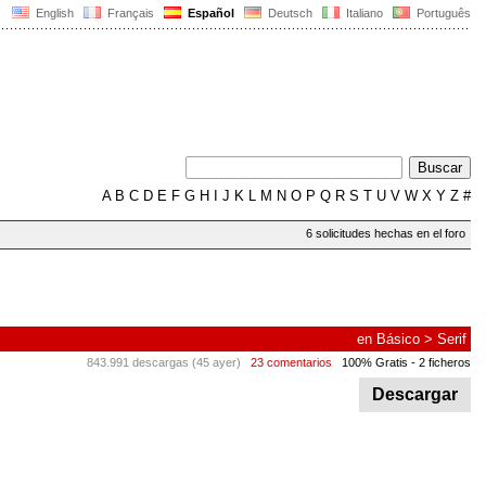
English
Français
Español
Deutsch
Italiano
Português
A
B
C
D
E
F
G
H
I
J
K
L
M
N
O
P
Q
R
S
T
U
V
W
X
Y
Z
#
6 solicitudes hechas en el foro
en
Básico
>
Serif
843.991 descargas (45 ayer)
23 comentarios
100% Gratis
- 2 ficheros
Descargar