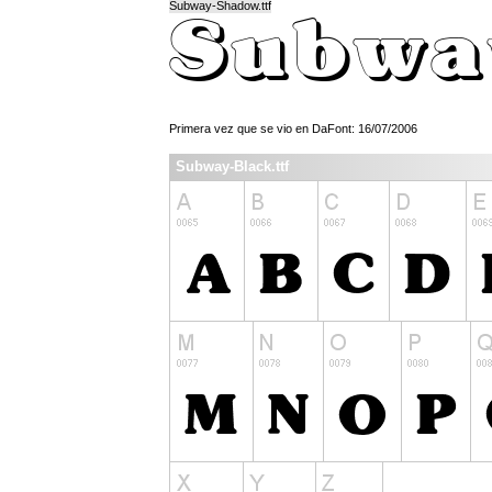
Subway-Shadow.ttf
Primera vez que se vio en DaFont: 16/07/2006
Subway-Black.ttf