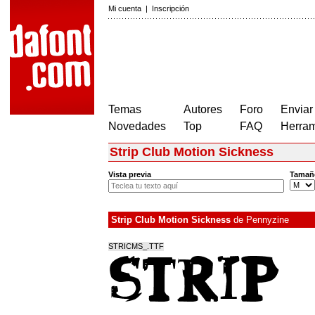
Mi cuenta
|
Inscripción
Temas
Autores
Foro
Enviar
Novedades
Top
FAQ
Herram
Strip Club Motion Sickness
Vista previa
Tamañ
Strip Club Motion Sickness
de
Pennyzine
STRICMS_.TTF