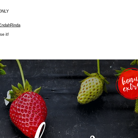
 ONLY
/EndahRinda
se it!