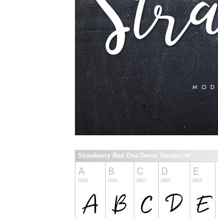
Strawberry Red One Demo Version.ttf