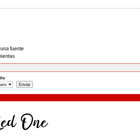
 una fuente
ientas
ño