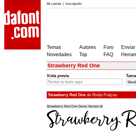
Mi cuenta
|
Inscripción
Temas
Autores
Foro
Enviar
Novedades
Top
FAQ
Herram
Strawberry Red One
Vista previa
Tama
Strawberry Red One
de
Rinda Pratyas
Strawberry Red One Demo Version.ttf