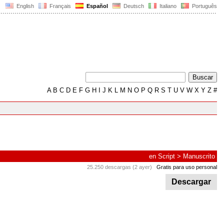
English
Français
Español
Deutsch
Italiano
Português
A
B
C
D
E
F
G
H
I
J
K
L
M
N
O
P
Q
R
S
T
U
V
W
X
Y
Z
#
en
Script
>
Manuscrito
25.250 descargas (2 ayer)
Gratis para uso personal
Descargar