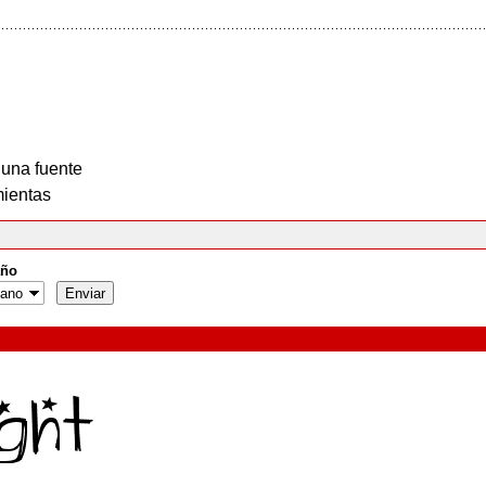
 una fuente
ientas
ño