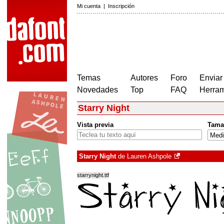
Mi cuenta
|
Inscripción
Temas
Autores
Foro
Enviar
Novedades
Top
FAQ
Herram
Starry Night
Vista previa
Tama
Starry Night
de
Lauren Ashpole
starrynight.ttf