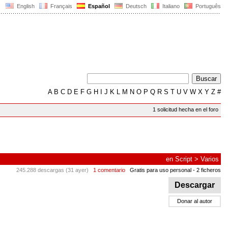
English
Français
Español
Deutsch
Italiano
Português
A
B
C
D
E
F
G
H
I
J
K
L
M
N
O
P
Q
R
S
T
U
V
W
X
Y
Z
#
1 solicitud hecha en el foro
en
Script
>
Varios
245.288 descargas (31 ayer)
1 comentario
Gratis para uso personal
- 2 ficheros
Descargar
Donar al autor