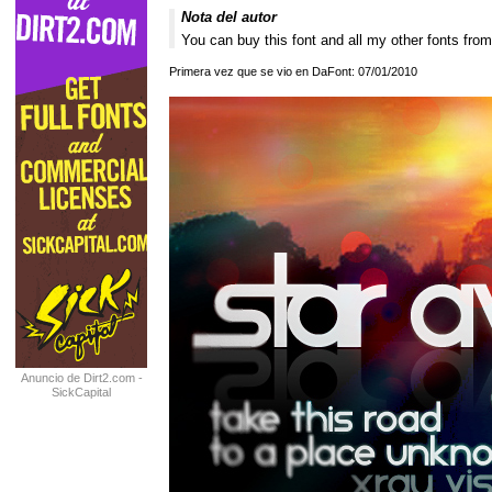
Nota del autor
You can buy this font and all my other fonts 
Primera vez que se vio en DaFont: 07/01/2010
Anuncio de Dirt2.com -
SickCapital