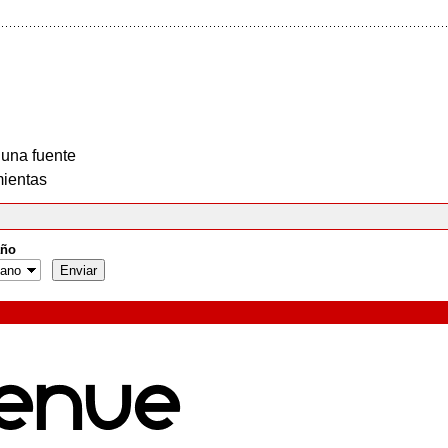
 una fuente
ientas
ño