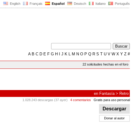
English
Français
Español
Deutsch
Italiano
Português
A
B
C
D
E
F
G
H
I
J
K
L
M
N
O
P
Q
R
S
T
U
V
W
X
Y
Z
#
22 solicitudes hechas en el foro
en
Fantasía
>
Retro
1.028.243 descargas (37 ayer)
4 comentarios
Gratis para uso personal
Descargar
Donar al autor