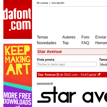
Mi cuenta
|
Inscripción
Temas
Autores
Foro
Enviar
Novedades
Top
FAQ
Herram
Star Avenue
Vista previa
Tama
Star Avenue
de
Dirt2.com - SickCapital
à
staravenue.ttf