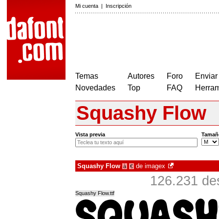
Mi cuenta
|
Inscripción
Temas
Autores
Foro
Enviar
Novedades
Top
FAQ
Herram
Squashy Flow
Vista previa
Tamañ
Squashy Flow
de
imagex
à
€
126.231 de
Squashy Flow.ttf