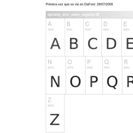
Primera vez que se vio en DaFont: 28/07/2009
spranq_eco_sans_regular.ttf