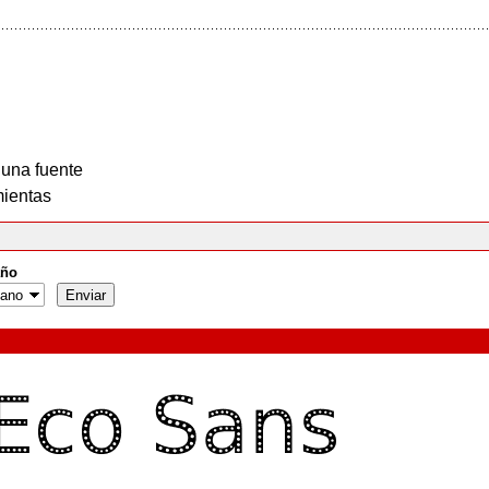
 una fuente
ientas
ño