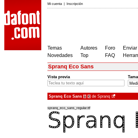
Mi cuenta
|
Inscripción
Temas
Autores
Foro
Enviar
Novedades
Top
FAQ
Herram
Spranq Eco Sans
Vista previa
Tama
Spranq Eco Sans
de
Spranq
à
€
spranq_eco_sans_regular.ttf