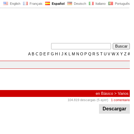
English
Français
Español
Deutsch
Italiano
Português
A
B
C
D
E
F
G
H
I
J
K
L
M
N
O
P
Q
R
S
T
U
V
W
X
Y
Z
#
en
Básico
>
Varios
104.819 descargas (5 ayer)
1 comentario
Descargar