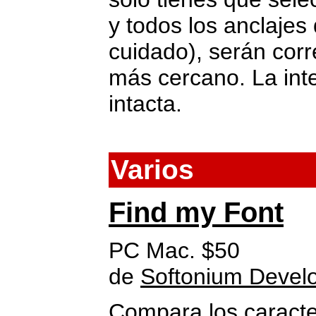
y todos los anclaje
cuidado), serán cor
más cercano. La int
intacta.
Varios
Find my Font
PC Mac. $50
de
Softonium Devel
Compara los caract