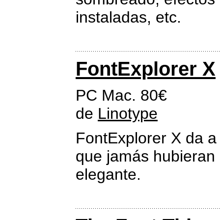
instaladas, etc.
FontExplorer X
PC Mac. 80€
de
Linotype
FontExplorer X da a 
que jamás hubieran s
elegante.