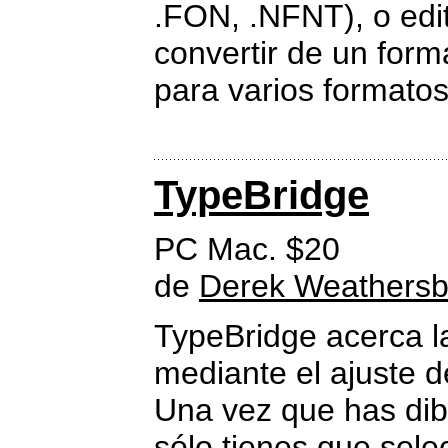
.FON, .NFNT), o edit
convertir de un form
para varios formato
TypeBridge
PC Mac. $20
de
Derek Weathers
TypeBridge acerca la
mediante el ajuste d
Una vez que has dibu
sólo tienes que selec