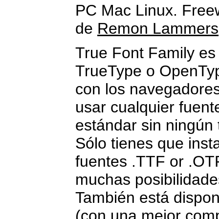
PC Mac Linux. Free
de
Remon Lammers
True Font Family es 
TrueType o OpenTyp
con los navegadores 
usar cualquier fuent
estándar sin ningún
Sólo tienes que insta
fuentes .TTF or .OT
muchas posibilidade
También está disponi
(con una mejor compat