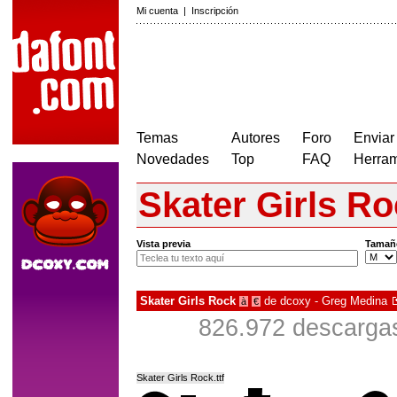
Mi cuenta
|
Inscripción
Temas
Autores
Foro
Enviar
Novedades
Top
FAQ
Herram
Skater Girls R
Vista previa
Tamañ
Skater Girls Rock
de
dcoxy - Greg Medina
à
€
826.972 descargas
Skater Girls Rock.ttf