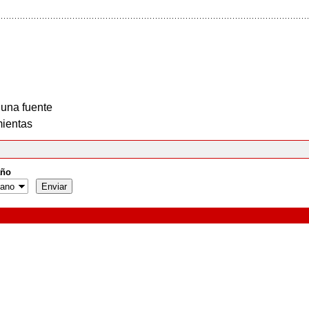
 una fuente
ientas
ño