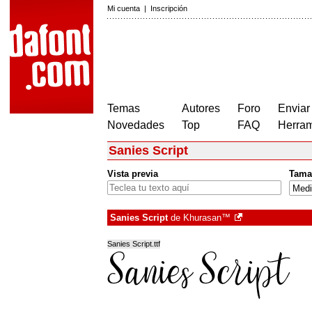
Mi cuenta
|
Inscripción
Temas
Autores
Foro
Enviar
Novedades
Top
FAQ
Herram
Sanies Script
Vista previa
Tama
Sanies Script
de
Khurasan™
Sanies Script.ttf