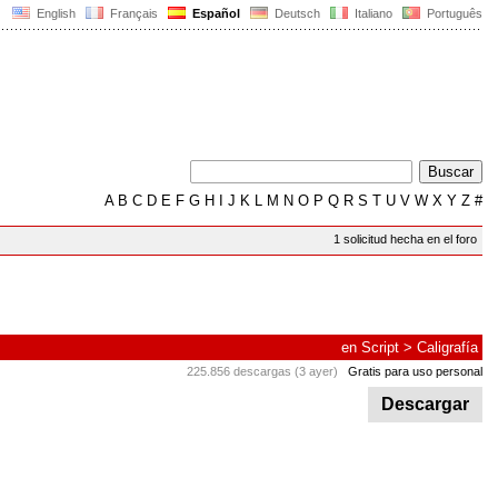
English
Français
Español
Deutsch
Italiano
Português
A
B
C
D
E
F
G
H
I
J
K
L
M
N
O
P
Q
R
S
T
U
V
W
X
Y
Z
#
1 solicitud hecha en el foro
en
Script
>
Caligrafía
225.856 descargas (3 ayer)
Gratis para uso personal
Descargar