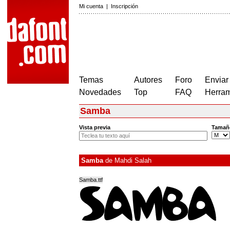
Mi cuenta
|
Inscripción
Temas
Autores
Foro
Enviar
Novedades
Top
FAQ
Herram
Samba
Vista previa
Tamañ
Samba
de
Mahdi Salah
Samba.ttf