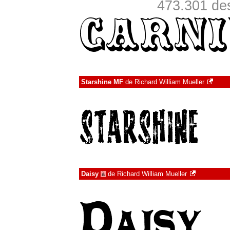
473.301 de
Starshine MF
de
Richard William Mueller
Daisy
de
Richard William Mueller
à