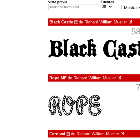
Vista previa
Fuentes
Mostrar 
Black Castle
de
Richard William Mueller
à
58
Rope MF
de
Richard William Mueller
7
Carnival
de
Richard William Mueller
à