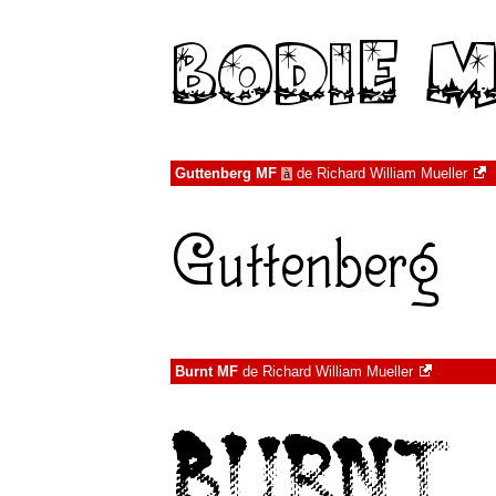
Guttenberg MF
de
Richard William Mueller
à
Burnt MF
de
Richard William Mueller