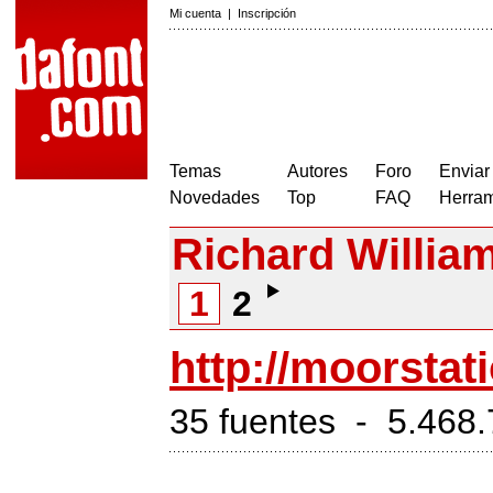
Mi cuenta
|
Inscripción
Temas
Autores
Foro
Enviar
Novedades
Top
FAQ
Herram
Richard Willia
1
2
http://moorstat
35 fuentes - 5.468.