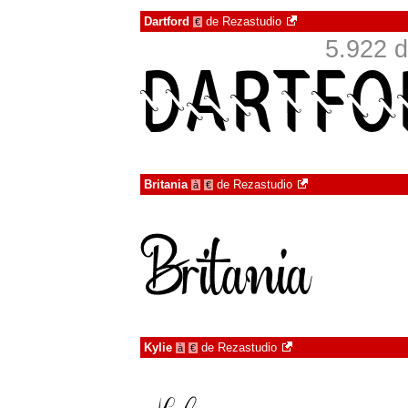
Dartford
de
Rezastudio
€
5.922 d
Britania
de
Rezastudio
à
€
Kylie
de
Rezastudio
à
€