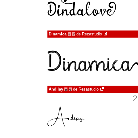
Dinamica
de
Rezastudio
à
€
Andilay
de
Rezastudio
à
€
2