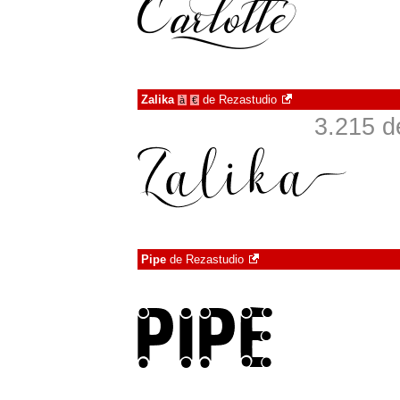
Zalika
de
Rezastudio
à
€
3.215 d
Pipe
de
Rezastudio