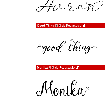
Good Thing
de
Rezastudio
à
€
Monika
de
Rezastudio
à
€