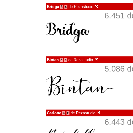
Bridga
de
Rezastudio
à
€
6.451 d
Bintan
de
Rezastudio
à
€
5.086 d
Carlotte
de
Rezastudio
à
€
6.443 d