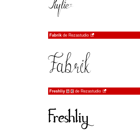
Fabrik
de
Rezastudio
Freshliy
de
Rezastudio
à
€