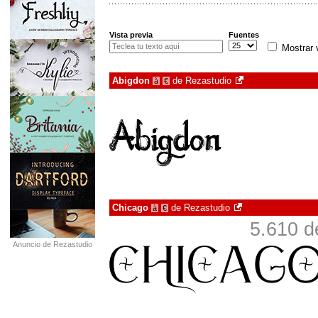
Vista previa
Fuentes
Mostrar 
Abigdon
de
Rezastudio
à
€
Chicago
de
Rezastudio
à
€
5.610 d
Anuncio de Rezastudio