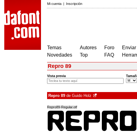
Mi cuenta
|
Inscripción
Temas
Autores
Foro
Enviar
Novedades
Top
FAQ
Herram
Repro 89
Vista previa
Tamañ
Repro 89
de
Guido Holz
Repro89-Regular.otf