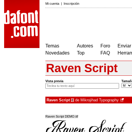
Mi cuenta
|
Inscripción
Temas
Autores
Foro
Enviar
Novedades
Top
FAQ
Herram
Raven Script
Vista previa
Tamañ
Raven Script
de
Mikrojihad Typography
€
Raven Script DEMO.ttf