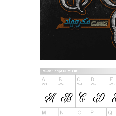
Raven Script DEMO.ttf