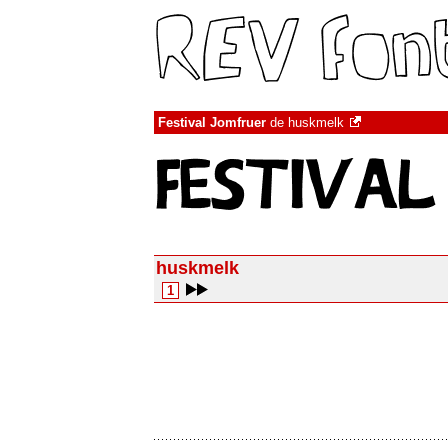
Festival Jomfruer
de
huskmelk
huskmelk
1