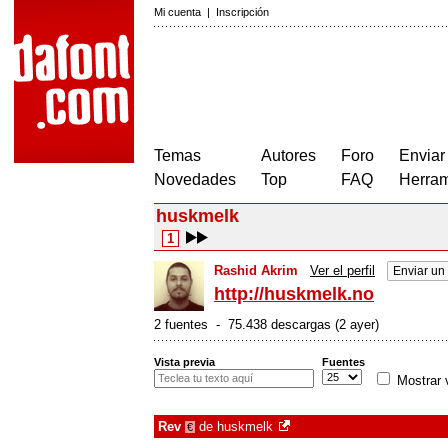
Mi cuenta
|
Inscripción
Temas
Autores
Foro
Enviar
Novedades
Top
FAQ
Herram
huskmelk
1
Rashid Akrim
Ver el perfil
Enviar un
http://huskmelk.no
2 fuentes - 75.438 descargas (2 ayer)
Vista previa
Fuentes
Mostrar 
Rev
de
huskmelk
€