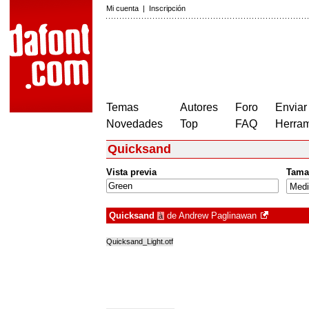
Mi cuenta
|
Inscripción
Temas
Autores
Foro
Enviar
Novedades
Top
FAQ
Herram
Quicksand
Vista previa
Tama
Quicksand
de
Andrew Paglinawan
à
Quicksand_Light.otf