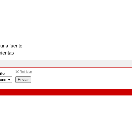
 una fuente
ientas
Reiniciar
ño