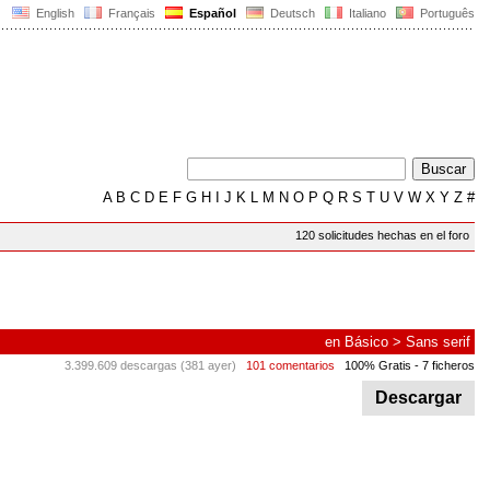
English
Français
Español
Deutsch
Italiano
Português
A
B
C
D
E
F
G
H
I
J
K
L
M
N
O
P
Q
R
S
T
U
V
W
X
Y
Z
#
120 solicitudes hechas en el foro
en
Básico
>
Sans serif
3.399.609 descargas (381 ayer)
101 comentarios
100% Gratis
- 7 ficheros
Descargar