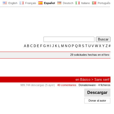
English
Français
Español
Deutsch
Italiano
Português
A
B
C
D
E
F
G
H
I
J
K
L
M
N
O
P
Q
R
S
T
U
V
W
X
Y
Z
#
29 solicitudes hechas en el foro
en
Básico
>
Sans serif
989.744 descargas (5 ayer)
40 comentarios
Donationware
- 4 ficheros
Descargar
Donar al autor