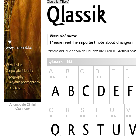
Qlassik_TB.otf
Nota del autor
Please read the important note about changes m
Primera vez que se vio en DaFont: 04/06/2007 - Actualizada
Qlassik_TB.ttf
Anuncio de Dimitri
Castrique