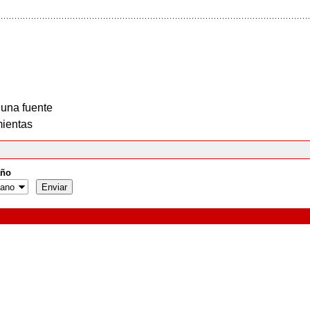
 una fuente
ientas
ño