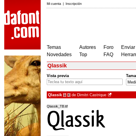
Mi cuenta
|
Inscripción
Temas
Autores
Foro
Enviar
Novedades
Top
FAQ
Herram
Qlassik
Vista previa
Tama
Qlassik
de
Dimitri Castrique
à
€
Qlassik_TB.ttf