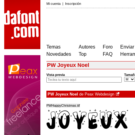
Mi cuenta
|
Inscripción
Temas
Autores
Foro
Enviar
Novedades
Top
FAQ
Herram
PW Joyeux Noel
Vista previa
Tamañ
PW Joyeux Noel
de
Peax Webdesign
PWHappyChristmas.ttf