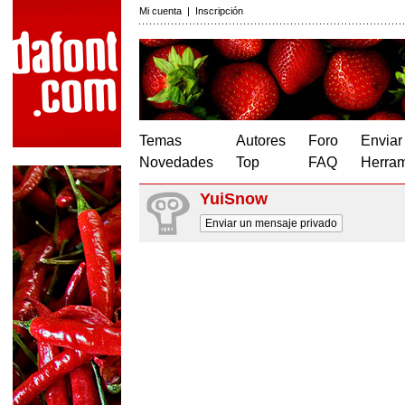
Mi cuenta
|
Inscripción
Temas
Autores
Foro
Enviar
Novedades
Top
FAQ
Herram
YuiSnow
Enviar un mensaje privado