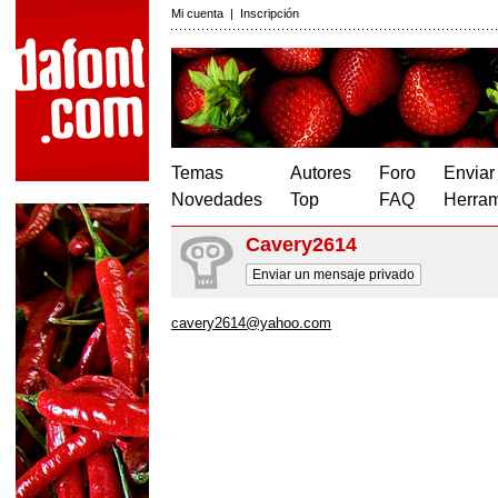
Mi cuenta
|
Inscripción
Temas
Autores
Foro
Enviar
Novedades
Top
FAQ
Herram
Cavery2614
Enviar un mensaje privado
cavery2614@yahoo.com