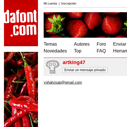
Mi cuenta
|
Inscripción
Temas
Autores
Foro
Enviar
Novedades
Top
FAQ
Herram
artking47
Enviar un mensaje privado
yohalvisap@gmail.com