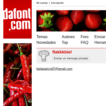
Mi cuenta
|
Inscripción
Temas
Autores
Foro
Enviar
Novedades
Top
FAQ
Herram
flakkkbiel
Enviar un mensaje privado
bielaparicio97@gmail.com