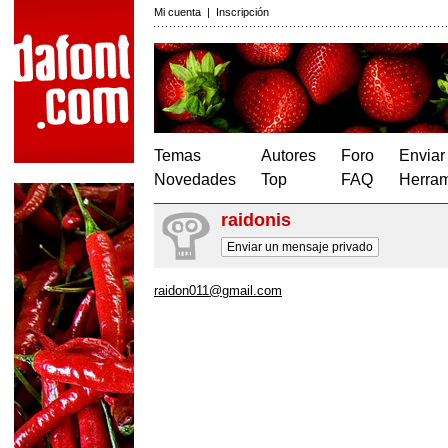
Mi cuenta
|
Inscripción
Temas
Autores
Foro
Enviar
Novedades
Top
FAQ
Herram
raidonis
Enviar un mensaje privado
raidon011@gmail.com