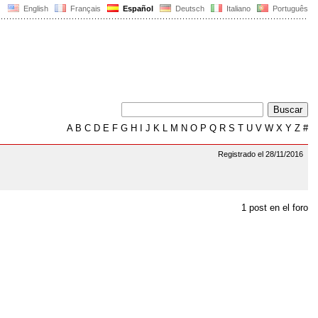
English
Français
Español
Deutsch
Italiano
Português
A
B
C
D
E
F
G
H
I
J
K
L
M
N
O
P
Q
R
S
T
U
V
W
X
Y
Z
#
Registrado el 28/11/2016
1 post en el foro