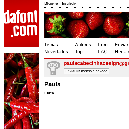
Mi cuenta
|
Inscripción
Temas
Autores
Foro
Enviar
Novedades
Top
FAQ
Herram
paulacabecinhadesign@g
Enviar un mensaje privado
Paula
Chica