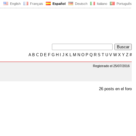
English
Français
Español
Deutsch
Italiano
Português
A
B
C
D
E
F
G
H
I
J
K
L
M
N
O
P
Q
R
S
T
U
V
W
X
Y
Z
#
Registrado el 25/07/2016
26 posts en el foro