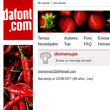
Mi cuenta
|
Inscripción
Temas
Autores
Foro
Enviar
Novedades
Top
FAQ
Herram
divinenupe
Enviar un mensaje privado
morrisman316@gmail.com
Nacido(a) el 22/08/1977 (48 años, Leo)