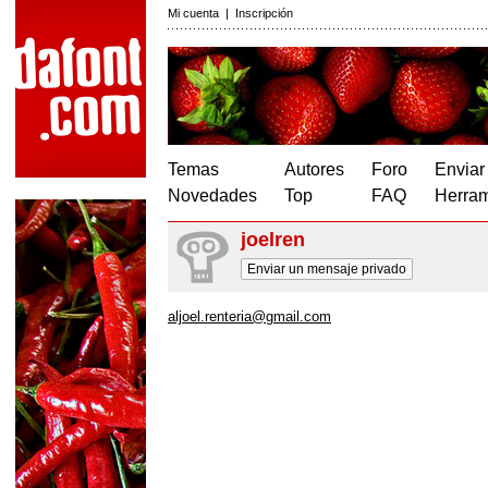
Mi cuenta
|
Inscripción
Temas
Autores
Foro
Enviar
Novedades
Top
FAQ
Herram
joelren
Enviar un mensaje privado
aljoel.renteria@gmail.com